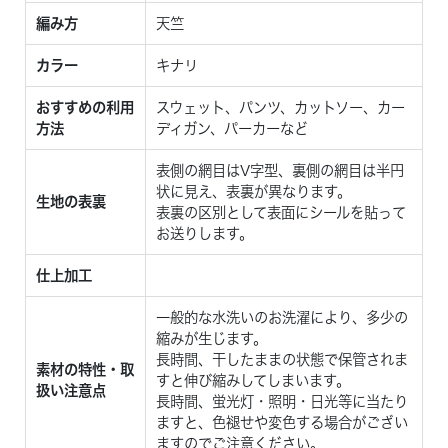
編み方
天竺
カラー
キナリ
おすすめの利用
スウェット、パンツ、カットソー、カー
方法
ディガン、パーカーなど
表側の網目はV字型、裏側の網目は半円
状に見え、表裏が異なります。
生地の表裏
表裏の区別として表面にシールを貼って
お送りします。
仕上加工
一般的な水洗いのお洗濯により、多少の
縮みが生じます。
長時間、干したままの状態で保管されま
素材の特性・取
すと伸び縮みしてしまいます。
扱い注意点
長時間、蛍光灯・照明・日光等に当たり
ますと、色褪せや変色する場合がござい
ますのでご注意ください。