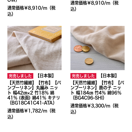
通常価格￥8,910/ｍ
（税
通常価格￥8,910/ｍ
（税
込）
込）
【日本製】
【日本製】
完売しました
完売しました
【天然竹繊維】【竹布】【バ
【天然竹繊維】【竹布】【バ
ンブーリネン】丸編み ニッ
ンブーリネン】鹿の子 ニッ
ト 幅42㎝×2 竹18％ 綿
ト 幅184㎝ 竹4％ 綿96％
41％ (表面) 綿41％ キナリ
（BG4C96-SHI）
（BG18C41C41-ATA）
通常価格￥3,300/ｍ
（税
通常価格￥1,782/ｍ
（税
込）
込）